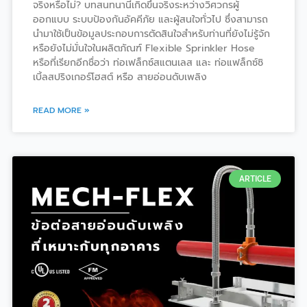
จริงหรือไม่? บทสนทนานี้เกิดขึ้นจริงระหว่างวิศวกรผู้
ออกแบบ ระบบป้องกันอัคคีภัย และผู้สนใจทั่วไป ซึ่งสามารถ
นำมาใช้เป็นข้อมูลประกอบการตัดสินใจสำหรับท่านที่ยังไม่รู้จัก
หรือยังไม่มั่นใจในผลิตภัณฑ์ Flexible Sprinkler Hose
หรือที่เรียกอีกชื่อว่า ท่อเฟล็กซ์สแตนเลส และ ท่อแฟล็กซ์ซิ
เบิ้ลสปริงเกอร์โฮสต์ หรือ สายอ่อนดับเพลิง
READ MORE »
ARTICLE